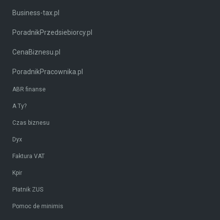
Business-tax.pl
PoradnikPrzedsiebiorcy.pl
CenaBiznesu.pl
PoradnikPracownika.pl
ABR finanse
A Ty?
Czas biznesu
Dyx
Faktura VAT
Kpir
Płatnik ZUS
Pomoc de minimis