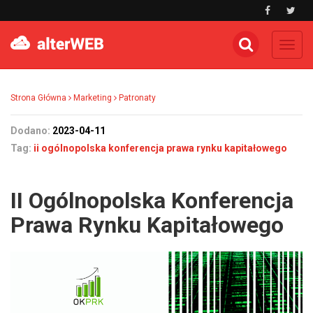
Toggl
navig
Strona Główna
Marketing
Patronaty
Dodano:
2023-04-11
Tag:
ii ogólnopolska konferencja prawa rynku kapitałowego
II Ogólnopolska Konferencja
Prawa Rynku Kapitałowego