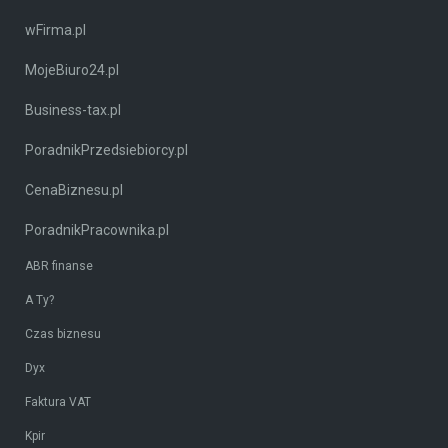
wFirma.pl
MojeBiuro24.pl
Business-tax.pl
PoradnikPrzedsiebiorcy.pl
CenaBiznesu.pl
PoradnikPracownika.pl
ABR finanse
A Ty?
Czas biznesu
Dyx
Faktura VAT
Kpir