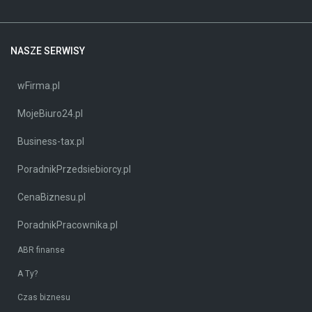
NASZE SERWISY
wFirma.pl
MojeBiuro24.pl
Business-tax.pl
PoradnikPrzedsiebiorcy.pl
CenaBiznesu.pl
PoradnikPracownika.pl
ABR finanse
A Ty?
Czas biznesu