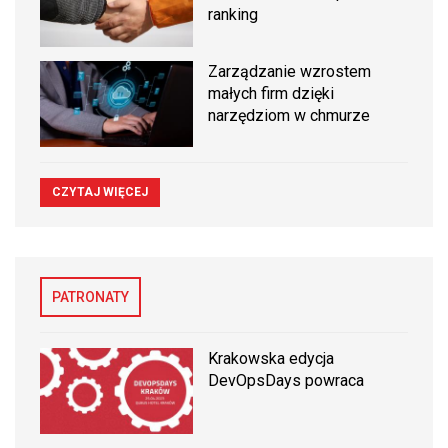
ranking
Zarządzanie wzrostem
małych firm dzięki
narzędziom w chmurze
CZYTAJ WIĘCEJ
PATRONATY
Krakowska edycja
DevOpsDays powraca