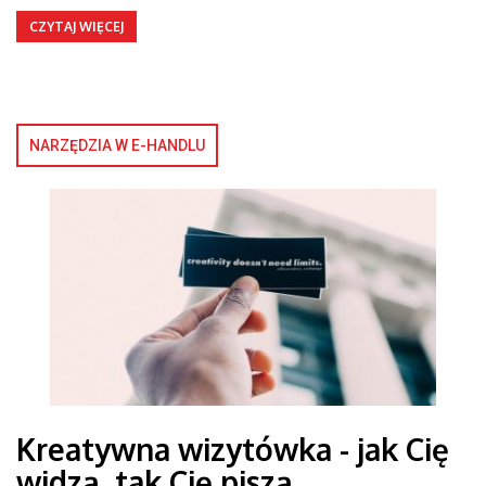
CZYTAJ WIĘCEJ
NARZĘDZIA W E-HANDLU
Kreatywna wizytówka - jak Cię
widzą, tak Cię piszą