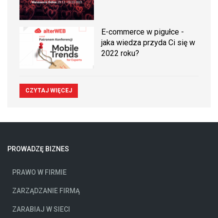
E-commerce w pigułce -
jaka wiedza przyda Ci się w
2022 roku?
CZYTAJ WIĘCEJ
PROWADZĘ BIZNES
PRAWO W FIRMIE
ZARZĄDZANIE FIRMĄ
ZARABIAJ W SIECI