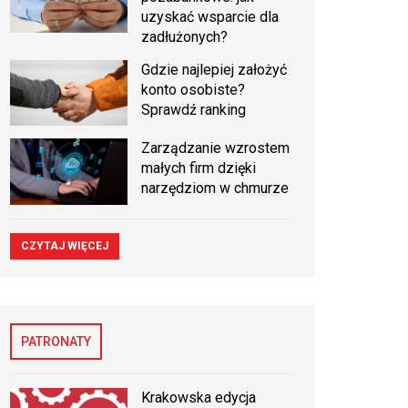
uzyskać wsparcie dla
zadłużonych?
Gdzie najlepiej założyć
konto osobiste?
Sprawdź ranking
Zarządzanie wzrostem
małych firm dzięki
narzędziom w chmurze
CZYTAJ WIĘCEJ
PATRONATY
Krakowska edycja