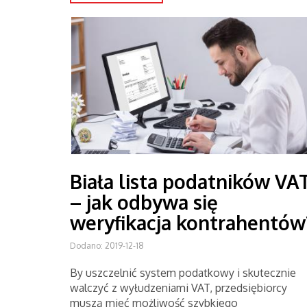
Biała lista podatników VA
– jak odbywa się
weryfikacja kontrahentów
Dodano: 2019-12-18
By uszczelnić system podatkowy i skutecznie
walczyć z wyłudzeniami VAT, przedsiębiorcy
muszą mieć możliwość szybkiego