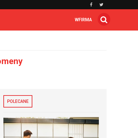
WFIRMA
domeny
POLECANE