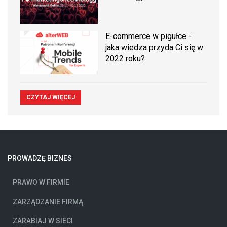
E-commerce w pigułce -
jaka wiedza przyda Ci się w
2022 roku?
CZYTAJ WIĘCEJ
PROWADZĘ BIZNES
PRAWO W FIRMIE
ZARZĄDZANIE FIRMĄ
ZARABIAJ W SIECI