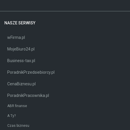
NASZE SERWISY
wFirma.pl
MojeBiuro24.pl
Business-tax.pl
PoradnikPrzedsiebiorcy.pl
CenaBiznesu.pl
PoradnikPracownika.pl
ABR finanse
A Ty?
Czas biznesu