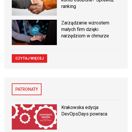
ranking
Zarządzanie wzrostem
małych firm dzięki
narzędziom w chmurze
CZYTAJ WIĘCEJ
PATRONATY
Krakowska edycja
DevOpsDays powraca