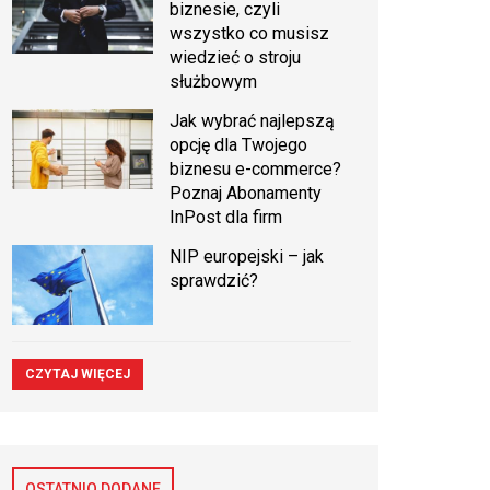
biznesie, czyli
wszystko co musisz
wiedzieć o stroju
służbowym
Jak wybrać najlepszą
opcję dla Twojego
biznesu e-commerce?
Poznaj Abonamenty
InPost dla firm
NIP europejski – jak
sprawdzić?
CZYTAJ WIĘCEJ
OSTATNIO DODANE