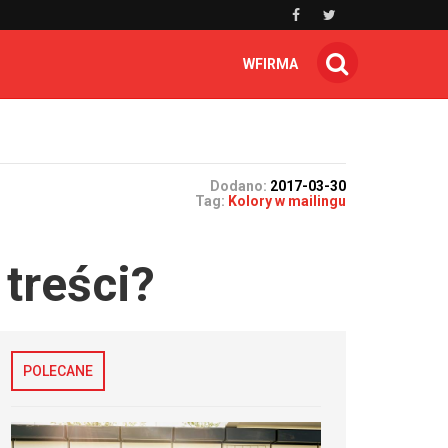
WFIRMA
Dodano:
2017-03-30
Tag:
Kolory w mailingu
 treści?
POLECANE