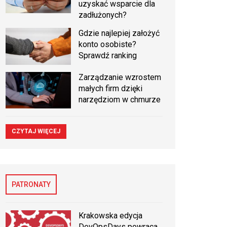
uzyskać wsparcie dla
zadłużonych?
Gdzie najlepiej założyć
konto osobiste?
Sprawdź ranking
Zarządzanie wzrostem
małych firm dzięki
narzędziom w chmurze
CZYTAJ WIĘCEJ
PATRONATY
Krakowska edycja
DevOpsDays powraca