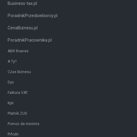
Business-tax.pl
PoradnikPrzedsiebiorcy.pl
CenaBiznesu.pl
PoradnikPracownika.pl
ABR finanse
A Ty?
Czas biznesu
Dyx
Faktura VAT
Kpir
Płatnik ZUS
Pomoc de minimis
Prfodn