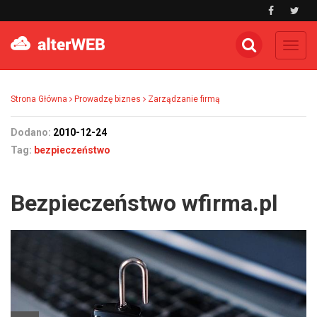
Toggl
navig
Strona Główna
Prowadzę biznes
Zarządzanie firmą
Dodano:
2010-12-24
Tag:
bezpieczeństwo
Bezpieczeństwo wfirma.pl