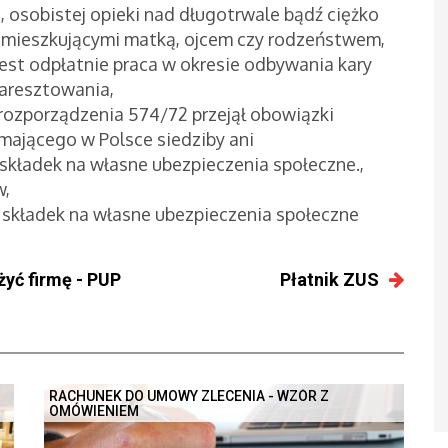
 osobistej opieki nad długotrwale bądź ciężko
zamieszkującymi matką, ojcem czy rodzeństwem,
est odpłatnie praca w okresie odbywania kary
aresztowania,
9 rozporządzenia 574/72 przejął obowiązki
ającego w Polsce siedziby ani
 składek na własne ubezpieczenia społeczne.,
w,
 składek na własne ubezpieczenia społeczne
yć firmę - PUP
Płatnik ZUS
RACHUNEK DO UMOWY ZLECENIA - WZÓR Z
OMÓWIENIEM