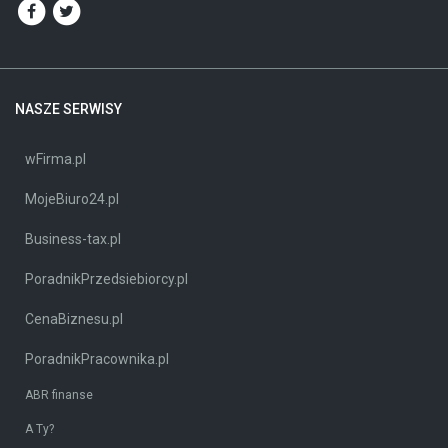
NASZE SERWISY
wFirma.pl
MojeBiuro24.pl
Business-tax.pl
PoradnikPrzedsiebiorcy.pl
CenaBiznesu.pl
PoradnikPracownika.pl
ABR finanse
A Ty?