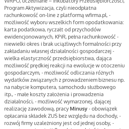
WRPO, uczelniane – Inkubatory Przedsiębiorczości,
Program Aktywizacja, czyli nieodpłatna
rachunkowość on-line z platformą wfirma.pl, -
możliwość wyboru wszelkich form opodatkowania:
karta podatkowa, ryczałt od przychodów
ewidencjonowanych, KPiR, pełna rachunkowość -
niewielki okres i brak uciążliwych formalności przy
zakładaniu własnej działalności gospodarczej -
wielka elastyczność przedsiębiorstwa, dająca
możliwość prędkiej reakcji na ewolucje w otoczeniu
gospodarczym, - możliwość odliczania różnych
wydatków związanych z prowadzeniem biznesu np.
na nabycie komputera, samochodu służbowego
itp., - małe koszty założenia i prowadzenia
działalności, - możliwość wymarzonej, dającej
realizację zawodową, pracy
Minusy
- obowiązek
opłacania składek ZUS bez względu na dochody, -
rozwój firmy uzależniony jest od jednej osoby, -