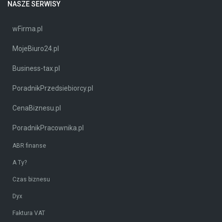
NASZE SERWISY
wFirma.pl
MojeBiuro24.pl
Business-tax.pl
PoradnikPrzedsiebiorcy.pl
CenaBiznesu.pl
PoradnikPracownika.pl
ABR finanse
A Ty?
Czas biznesu
Dyx
Faktura VAT