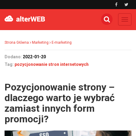
Toggl
navig
Strona Główna
Marketing
E-marketing
Dodano:
2022-01-20
Tag:
pozycjonowanie stron internetowych
Pozycjonowanie strony –
dlaczego warto je wybrać
zamiast innych form
promocji?