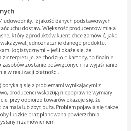
anych
1 udowodniły, iż jakość danych podstawowych
łańcuchu dostaw. Większość producentów miała
jasne, który z produktów klient chce zamówić, jako
e wskazywał jednoznacznie danego produktu.
mi logistycznymi – jeśli okaże się, że
interpretuje, że chodziło o kartony, to finalnie
ro zasobów zostanie poświęconych na wyjaśnianie
e w realizacji płatności.
 borykają się z problemami wynikającymi z
dowo, producenci wskazują niepoprawne wymiary
ie, przy odbiorze towarów okazuje się, że
za mała lub zbyt duża. Problem pojawia się także
soby ludzkie oraz planowana powierzchnia
wysłanym zamówieniem.