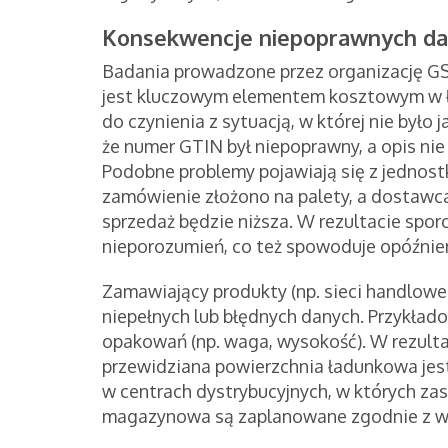
Konsekwencje niepoprawnych d
Badania prowadzone przez organizację GS
jest kluczowym elementem kosztowym w 
do czynienia z sytuacją, w której nie było 
że numer GTIN był niepoprawny, a opis ni
Podobne problemy pojawiają się z jednostka
zamówienie złożono na palety, a dostawca z
sprzedaż będzie niższa. W rezultacie spo
nieporozumień, co też spowoduje opóźnieni
Zamawiający produkty (np. sieci handlowe)
niepełnych lub błędnych danych. Przykła
opakowań (np. waga, wysokość). W rezultac
przewidziana powierzchnia ładunkowa jest 
w centrach dystrybucyjnych, w których za
magazynowa są zaplanowane zgodnie z 