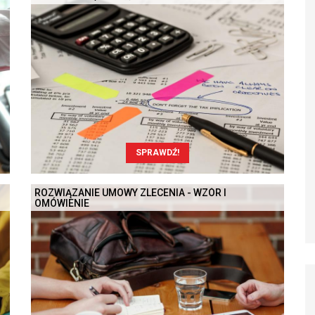
SPRAWDŹ!
ROZWIĄZANIE UMOWY ZLECENIA - WZÓR I
OMÓWIENIE