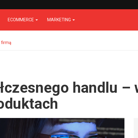
ECOMMERCE
MARKETING
 firmą
czesnego handlu – 
roduktach