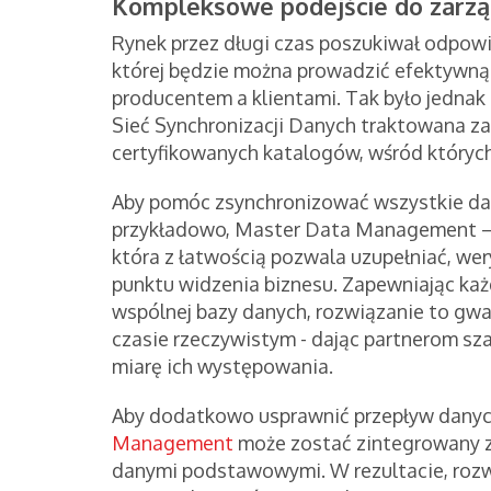
Kompleksowe podejście do zarzą
Rynek przez długi czas poszukiwał odpow
której będzie można prowadzić efektywn
producentem a klientami. Tak było jednak 
Sieć Synchronizacji Danych traktowana za
certyfikowanych katalogów, wśród których
Aby pomóc zsynchronizować wszystkie da
przykładowo, Master Data Management – o
która z łatwością pozwala uzupełniać, wer
punktu widzenia biznesu. Zapewniając 
wspólnej bazy danych, rozwiązanie to gw
czasie rzeczywistym - dając partnerom sz
miarę ich występowania.
Aby dodatkowo usprawnić przepływ danyc
Management
może zostać zintegrowany 
danymi podstawowymi. W rezultacie, ro