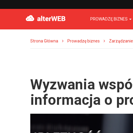
PROWADZĘ BIZNES
Strona Główna
Prowadzę biznes
Zarządzanie
Wyzwania współ
informacja o p