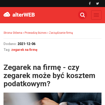
Toggl
navig
Strona Główna
Prowadzę biznes
Zarządzanie firmą
Dodano:
2021-12-06
Tag:
zegarek na firmę
Zegarek na firmę - czy
zegarek może być kosztem
podatkowym?