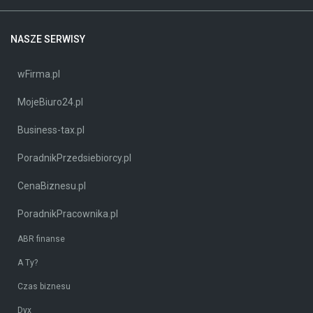
NASZE SERWISY
wFirma.pl
MojeBiuro24.pl
Business-tax.pl
PoradnikPrzedsiebiorcy.pl
CenaBiznesu.pl
PoradnikPracownika.pl
ABR finanse
A Ty?
Czas biznesu
Dyx