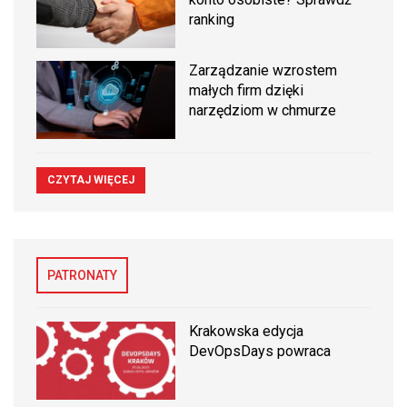
ranking
Zarządzanie wzrostem
małych firm dzięki
narzędziom w chmurze
CZYTAJ WIĘCEJ
PATRONATY
Krakowska edycja
DevOpsDays powraca