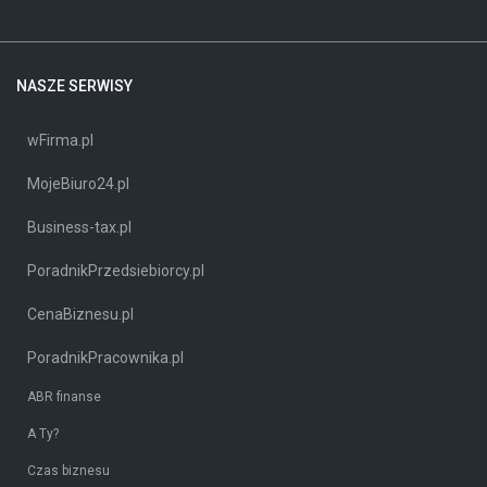
NASZE SERWISY
wFirma.pl
MojeBiuro24.pl
Business-tax.pl
PoradnikPrzedsiebiorcy.pl
CenaBiznesu.pl
PoradnikPracownika.pl
ABR finanse
A Ty?
Czas biznesu