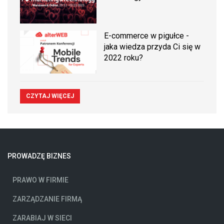
E-commerce w pigułce -
jaka wiedza przyda Ci się w
2022 roku?
CZYTAJ WIĘCEJ
PROWADZĘ BIZNES
PRAWO W FIRMIE
ZARZĄDZANIE FIRMĄ
ZARABIAJ W SIECI