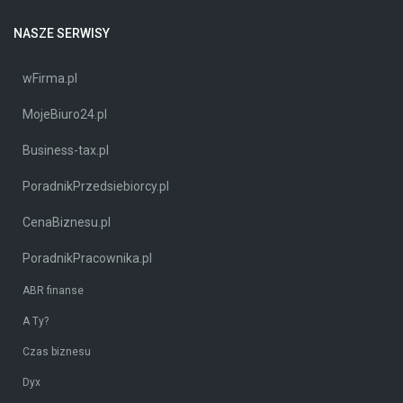
NASZE SERWISY
wFirma.pl
MojeBiuro24.pl
Business-tax.pl
PoradnikPrzedsiebiorcy.pl
CenaBiznesu.pl
PoradnikPracownika.pl
ABR finanse
A Ty?
Czas biznesu
Dyx