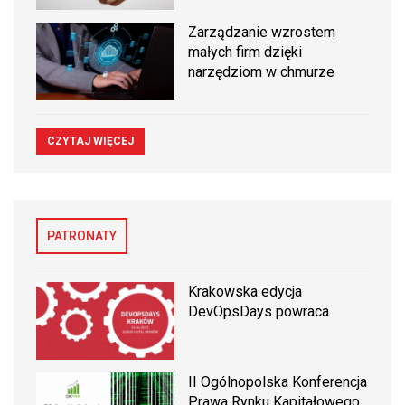
Zarządzanie wzrostem
małych firm dzięki
narzędziom w chmurze
CZYTAJ WIĘCEJ
PATRONATY
Krakowska edycja
DevOpsDays powraca
II Ogólnopolska Konferencja
Prawa Rynku Kapitałowego