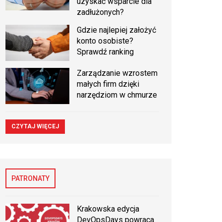
uzyskać wsparcie dla
zadłużonych?
Gdzie najlepiej założyć
konto osobiste?
Sprawdź ranking
Zarządzanie wzrostem
małych firm dzięki
narzędziom w chmurze
CZYTAJ WIĘCEJ
PATRONATY
Krakowska edycja
DevOpsDays powraca