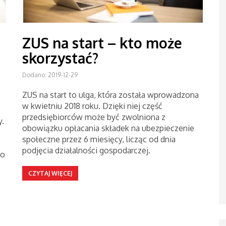
u
ZUS na start – kto może
skorzystać?
Dodano: 2019-12-29
ZUS na start to ulga, która została wprowadzona
w kwietniu 2018 roku. Dzięki niej część
przedsiębiorców może być zwolniona z
.
obowiązku opłacania składek na ubezpieczenie
społeczne przez 6 miesięcy, licząc od dnia
podjęcia działalności gospodarczej.
do
CZYTAJ WIĘCEJ