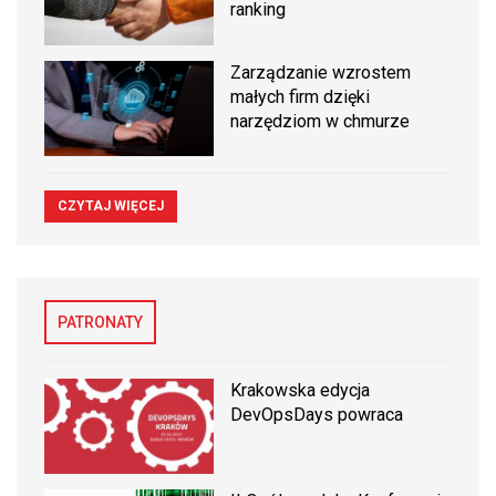
ranking
Zarządzanie wzrostem
małych firm dzięki
narzędziom w chmurze
CZYTAJ WIĘCEJ
PATRONATY
Krakowska edycja
DevOpsDays powraca