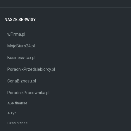
NASZE SERWISY
wFirma.pl
MojeBiuro24.pl
Business-tax.pl
PoradnikPrzedsiebiorcy.pl
CenaBiznesu.pl
PoradnikPracownika.pl
ABR finanse
A Ty?
Czas biznesu