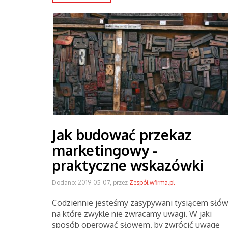
Jak budować przekaz
marketingowy -
praktyczne wskazówki
Dodano: 2019-05-07, przez
Zespół wfirma.pl
Codziennie jesteśmy zasypywani tysiącem słów
na które zwykle nie zwracamy uwagi. W jaki
sposób operować słowem, by zwrócić uwagę