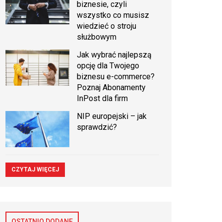
biznesie, czyli
wszystko co musisz
wiedzieć o stroju
służbowym
Jak wybrać najlepszą
opcję dla Twojego
biznesu e-commerce?
Poznaj Abonamenty
InPost dla firm
NIP europejski – jak
sprawdzić?
CZYTAJ WIĘCEJ
OSTATNIO DODANE