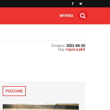
WFIRMA
Dodano:
2022-04-20
Tag:
regon a pkd
?
POLECANE