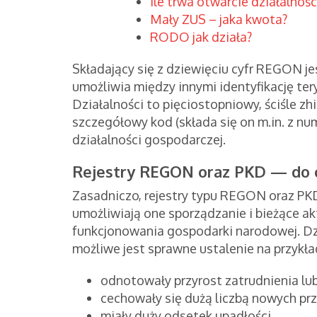
Ile trwa otwarcie działalnoś
Mały ZUS – jaka kwota?
RODO jak działa?
Składający się z dziewięciu cyfr REGON jes
umożliwia między innymi identyfikację teryt
Działalności to pięciostopniowy, ściśle z
szczegółowy kod (składa się on m.in. z num
działalności gospodarczej.
Rejestry REGON oraz PKD — do 
Zasadniczo, rejestry typu REGON oraz PK
umożliwiają one sporządzanie i bieżące a
funkcjonowania gospodarki narodowej. D
możliwe jest sprawne ustalenie na przykła
odnotowały przyrost zatrudnienia lub
cechowały się dużą liczbą nowych pr
miały duży odsetek upadłości.