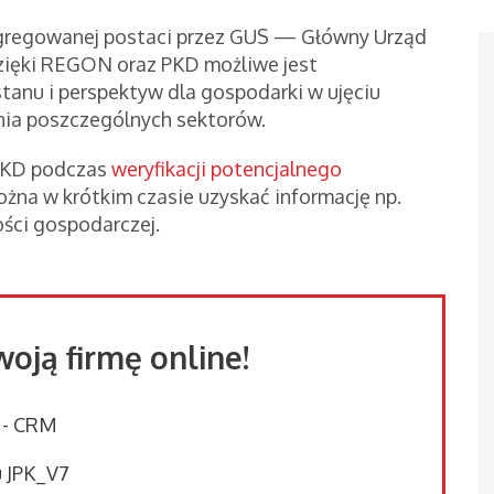
agregowanej postaci przez GUS — Główny Urząd
dzięki REGON oraz PKD możliwe jest
anu i perspektyw dla gospodarki w ujęciu
ia poszczególnych sektorów.
 PKD podczas
weryfikacji potencjalnego
na w krótkim czasie uzyskać informację np.
ości gospodarczej.
oją firmę online!
 - CRM
u JPK_V7