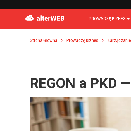
PROWADZĘ BIZNES
Strona Główna
Prowadzę biznes
Zarządzanie
REGON a PKD — 