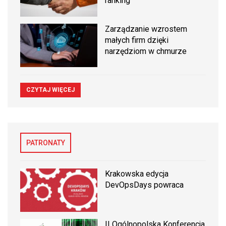
ranking
Zarządzanie wzrostem
małych firm dzięki
narzędziom w chmurze
CZYTAJ WIĘCEJ
PATRONATY
Krakowska edycja
DevOpsDays powraca
II Ogólnopolska Konferencja