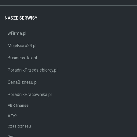
NASZE SERWISY
wFirma.pl
MojeBiuro24.pl
Business-tax.pl
PoradnikPrzedsiebiorcy.pl
CenaBiznesu.pl
PoradnikPracownika.pl
ABR finanse
A Ty?
Czas biznesu
Dyx