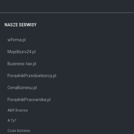
NASZE SERWISY
wFirma.pl
MojeBiuro24.pl
Business-tax.pl
PoradnikPrzedsiebiorcy.pl
CenaBiznesu.pl
PoradnikPracownika.pl
ABR finanse
A Ty?
Czas biznesu