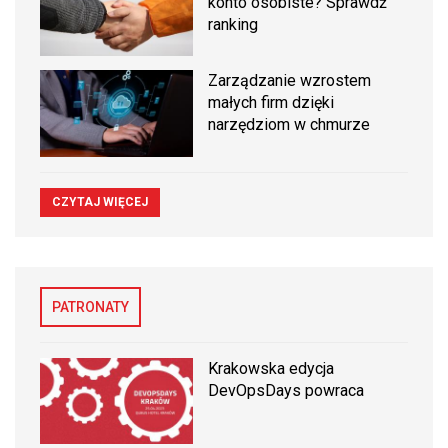
konto osobiste? Sprawdź
ranking
Zarządzanie wzrostem
małych firm dzięki
narzędziom w chmurze
CZYTAJ WIĘCEJ
PATRONATY
Krakowska edycja
DevOpsDays powraca