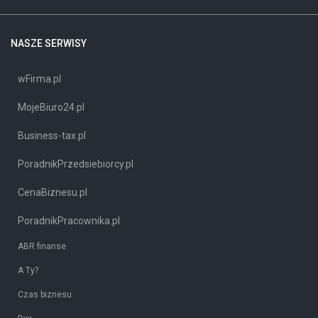
NASZE SERWISY
wFirma.pl
MojeBiuro24.pl
Business-tax.pl
PoradnikPrzedsiebiorcy.pl
CenaBiznesu.pl
PoradnikPracownika.pl
ABR finanse
A Ty?
Czas biznesu