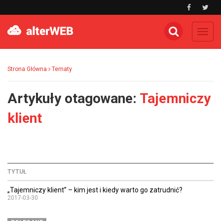
Toggl
navig
Strona Główna
Tematy
Artykuły otagowane:
Tajemniczy
klient
TYTUŁ
„Tajemniczy klient” – kim jest i kiedy warto go zatrudnić?
2017-03-30