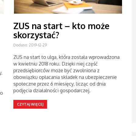
u
ZUS na start – kto może
skorzystać?
Dodano: 2019-12-29
ZUS na start to ulga, która została wprowadzona
w kwietniu 2018 roku. Dzięki niej część
przedsiębiorców może być zwolniona z
.
obowiązku opłacania składek na ubezpieczenie
społeczne przez 6 miesięcy, licząc od dnia
podjęcia działalności gospodarczej.
do
CZYTAJ WIĘCEJ