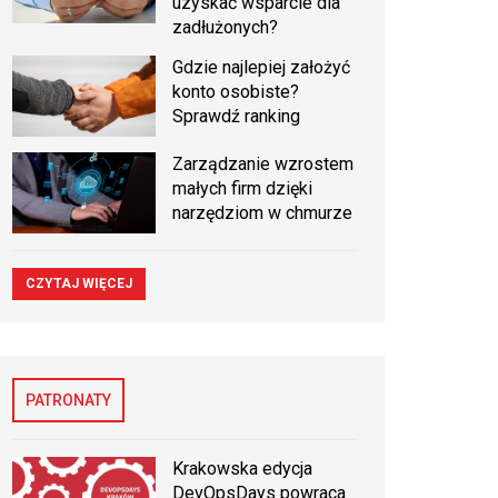
uzyskać wsparcie dla
zadłużonych?
Gdzie najlepiej założyć
konto osobiste?
Sprawdź ranking
Zarządzanie wzrostem
małych firm dzięki
narzędziom w chmurze
CZYTAJ WIĘCEJ
PATRONATY
Krakowska edycja
DevOpsDays powraca