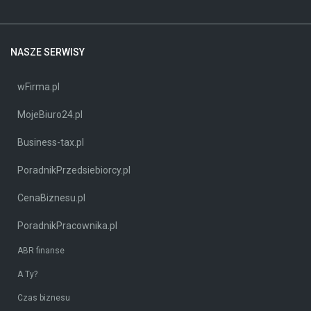
NASZE SERWISY
wFirma.pl
MojeBiuro24.pl
Business-tax.pl
PoradnikPrzedsiebiorcy.pl
CenaBiznesu.pl
PoradnikPracownika.pl
ABR finanse
A Ty?
Czas biznesu