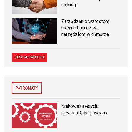
ranking
Zarządzanie wzrostem
małych firm dzięki
narzędziom w chmurze
CZYTAJ WIĘCEJ
PATRONATY
Krakowska edycja
DevOpsDays powraca