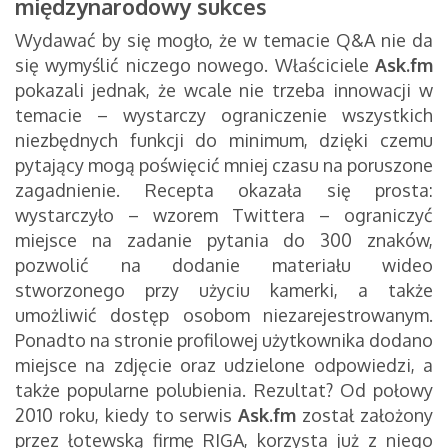
międzynarodowy sukces
Wydawać by się mogło, że w temacie Q&A nie da
się wymyślić niczego nowego. Właściciele
Ask.fm
pokazali jednak, że wcale nie trzeba innowacji w
temacie – wystarczy ograniczenie wszystkich
niezbędnych funkcji do minimum, dzięki czemu
pytający mogą poświęcić mniej czasu na poruszone
zagadnienie. Recepta okazała się prosta:
wystarczyło – wzorem Twittera – ograniczyć
miejsce na zadanie pytania do 300 znaków,
pozwolić na dodanie materiału wideo
stworzonego przy użyciu kamerki, a także
umożliwić dostęp osobom niezarejestrowanym.
Ponadto na stronie profilowej użytkownika dodano
miejsce na zdjęcie oraz udzielone odpowiedzi, a
także popularne polubienia. Rezultat? Od połowy
2010 roku, kiedy to serwis
Ask.fm
został założony
przez łotewską firmę RIGA, korzysta już z niego