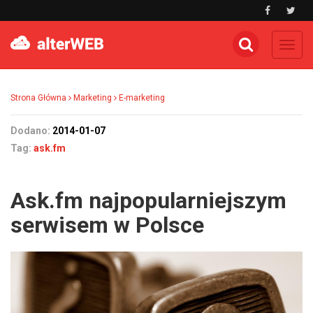
Toggl
navig
Strona Główna
Marketing
E-marketing
Dodano:
2014-01-07
Tag:
ask.fm
Ask.fm najpopularniejszym
serwisem w Polsce