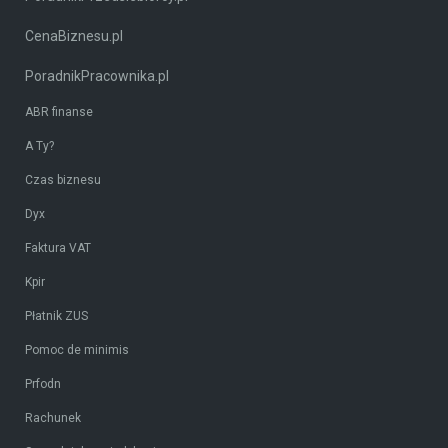
CenaBiznesu.pl
PoradnikPracownika.pl
ABR finanse
A Ty?
Czas biznesu
Dyx
Faktura VAT
Kpir
Płatnik ZUS
Pomoc de minimis
Prfodn
Rachunek