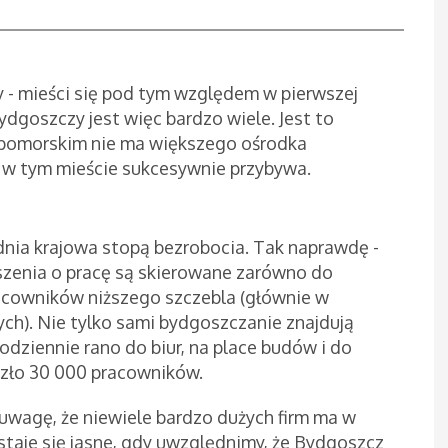
 - mieści się pod tym względem w pierwszej
ydgoszczy jest więc bardzo wiele. Jest to
pomorskim nie ma większego ośrodka
 w tym mieście sukcesywnie przybywa.
ednia krajowa stopą bezrobocia. Tak naprawdę -
szenia o pracę są skierowane zarówno do
pracowników niższego szczebla (głównie w
ych). Nie tylko sami bydgoszczanie znajdują
dziennie rano do biur, na place budów i do
szło 30 000 pracowników.
 uwagę, że niewiele bardzo dużych firm ma w
staje się jasne, gdy uwzględnimy, że Bydgoszcz