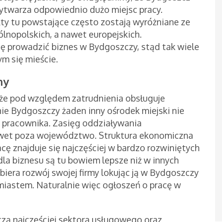
wytwarza odpowiednio dużo miejsc pracy.
kty tu powstające często zostają wyróżniane ze
lnopolskich, a nawet europejskich.
ię prowadzić biznes w Bydgoszczy, stąd tak wiele
m się mieście.
ny
kże pod względem zatrudnienia obsługuje
nie Bydgoszczy żaden inny ośrodek miejski nie
 pracownika. Zasięg oddziaływania
wet poza województwo. Struktura ekonomiczna
cę znajduje się najczęściej w bardzo rozwiniętych
la biznesu są tu bowiem lepsze niż w innych
biera rozwój swojej firmy lokując ją w Bydgoszczy
 miastem. Naturalnie więc ogłoszeń o pracę w
zą najczęściej sektora usługowego oraz