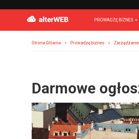
PROWADZĘ BIZNES
Strona Główna
Prowadzę biznes
Zarządzanie
Darmowe ogłosz