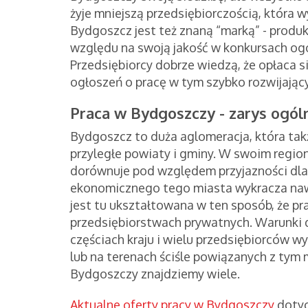
żyje mniejszą przedsiębiorczością, która 
Bydgoszcz jest też znaną “marką” - produ
względu na swoją jakość w konkursach ogó
Przedsiębiorcy dobrze wiedzą, że opłaca s
ogłoszeń o pracę w tym szybko rozwijający
Praca w Bydgoszczy - zarys ogól
Bydgoszcz to duża aglomeracja, która ta
przyległe powiaty i gminy. W swoim regio
dorównuje pod względem przyjazności dla
ekonomicznego tego miasta wykracza na
jest tu ukształtowana w ten sposób, że pra
przedsiębiorstwach prywatnych. Warunki d
częściach kraju i wielu przedsiębiorców wy
lub na terenach ściśle powiązanych z tym
Bydgoszczy znajdziemy wiele.
Aktualne oferty pracy w B
y
dgoszczy
dotyc