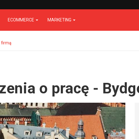
ECOMMERCE
MARKETING
 firmą
enia o pracę - Bydg