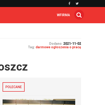
WFIRMA
Dodano:
2021-11-02
Tag:
darmowe ogłoszenia o pracę
oszcz
POLECANE