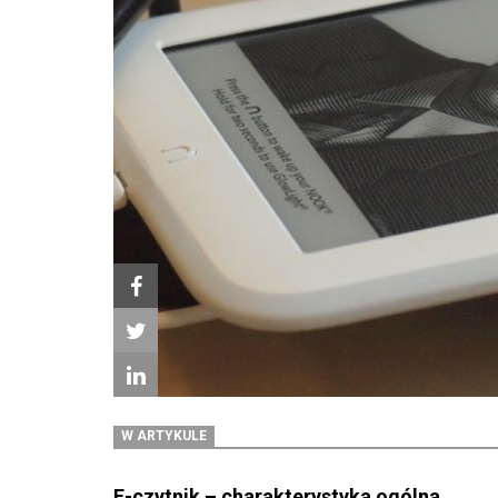
W ARTYKULE
E-czytnik – charakterystyka ogólna