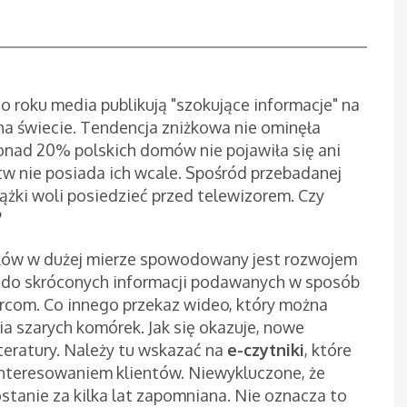
go roku media publikują "szokujące informacje" na
na świecie. Tendencja zniżkowa nie ominęła
ponad 20% polskich domów nie pojawiła się ani
tw nie posiada ich wcale. Spośród przebadanej
iążki woli posiedzieć przed telewizorem. Czy
?
lników w dużej mierze spowodowany jest rozwojem
 do skróconych informacji podawanych w sposób
rcom. Co innego przekaz wideo, który można
ia szarych komórek. Jak się okazuje, nowe
teratury. Należy tu wskazać na
e-czytniki
, które
interesowaniem klientów. Niewykluczone, że
ostanie za kilka lat zapomniana. Nie oznacza to