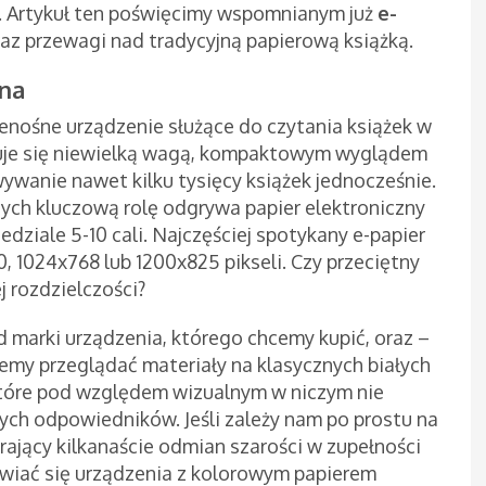
ć. Artykuł ten poświęcimy wspomnianym już
e-
raz przewagi nad tradycyjną papierową książką.
lna
zenośne urządzenie służące do czytania książek w
yzuje się niewielką wagą, kompaktowym wyglądem
ywanie nawet kilku tysięcy książek jednocześnie.
ych kluczową rolę odgrywa papier elektroniczny
zedziale 5-10 cali. Najczęściej spotykany e-papier
, 1024x768 lub 1200x825 pikseli. Czy przeciętny
 rozdzielczości?
 marki urządzenia, którego chcemy kupić, oraz –
emy przeglądać materiały na klasycznych białych
które pod względem wizualnym w niczym nie
h odpowiedników. Jeśli zależy nam po prostu na
ający kilkanaście odmian szarości w zupełności
awiać się urządzenia z kolorowym papierem