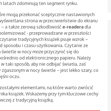
h latach zdominują ten segment rynku.
tóre mogą przekonać sceptycznie nastawionych
– wyświetlana strona w przeciwieństwie do ekranu
a – a także zerową szkodliwość
e-readera
dla
 polemizować - przeprowadzane w przeszłości
zytanie tradycyjnych książek psuje wzrok –
od sposobu i czasu użytkowania. Czytanie ze
świetle w nocy może przyczynić się do
pośrednio od elektronicznego papieru. Należy
w taki sposób, aby nie odbijać światła, zaś
y zgaszonym w nocy świetle – jest lekko szary, co
ęśni oczu.
ozostałymi elementami, na które warto zwrócić
nika książek. Wskażemy przy tym kluczowe cechy
wczej z tradycyjną książką.