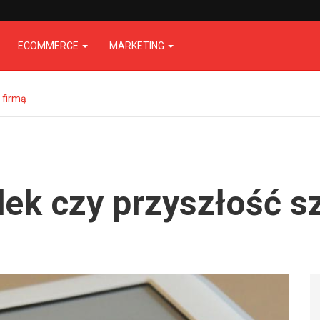
ECOMMERCE
MARKETING
 firmą
dek czy przyszłość s