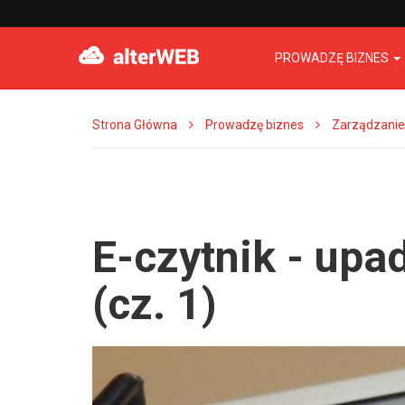
PROWADZĘ BIZNES
Strona Główna
Prowadzę biznes
Zarządzanie
E-czytnik - upa
(cz. 1)