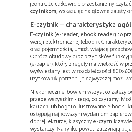
jednak, że całkowicie przestaniemy czyta
czytnikom
, wskazując na główne zalety o
E-czytnik – charakterystyka ogó
E-czytnik
(
e-reader, ebook reader
) to pr
wersji elektronicznej (ebook). Charakter
oraz pojemnością, umożliwiającą przechow
Oprócz obudowy oraz przycisków funkcyjn
(e-papier), który z reguły ma wielkość w pr
wyświetlany jest w rozdzielczości 800x600
użytkownik potrzebuje najwyższej możliwej
Niekoniecznie, bowiem wszystko zależy od
przede wszystkim - tego, co czytamy. Moż
kartach lub bogato ilustrowane e-booki, 
ustępują najnowszym wydaniom papierowyc
dobrej lekturze, klasyczny
e-czytnik
zawier
wystarczy. Na rynku powoli zaczynają poj