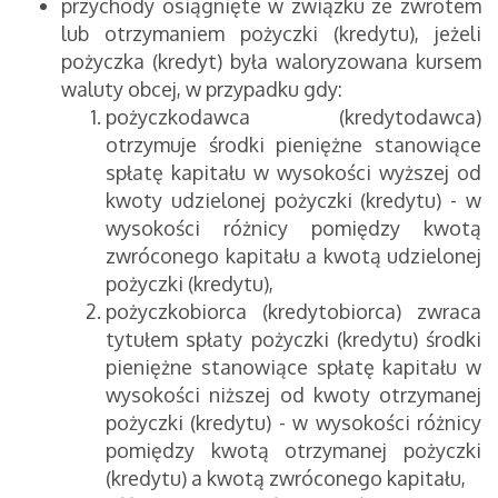
przychody osiągnięte w związku ze zwrotem
lub otrzymaniem pożyczki (kredytu), jeżeli
pożyczka (kredyt) była waloryzowana kursem
waluty obcej, w przypadku gdy:
pożyczkodawca (kredytodawca)
otrzymuje środki pieniężne stanowiące
spłatę kapitału w wysokości wyższej od
kwoty udzielonej pożyczki (kredytu) - w
wysokości różnicy pomiędzy kwotą
zwróconego kapitału a kwotą udzielonej
pożyczki (kredytu),
pożyczkobiorca (kredytobiorca) zwraca
tytułem spłaty pożyczki (kredytu) środki
pieniężne stanowiące spłatę kapitału w
wysokości niższej od kwoty otrzymanej
pożyczki (kredytu) - w wysokości różnicy
pomiędzy kwotą otrzymanej pożyczki
(kredytu) a kwotą zwróconego kapitału,