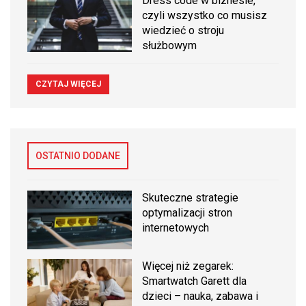
Dress code w biznesie,
czyli wszystko co musisz
wiedzieć o stroju
służbowym
CZYTAJ WIĘCEJ
OSTATNIO DODANE
Skuteczne strategie
optymalizacji stron
internetowych
Więcej niż zegarek:
Smartwatch Garett dla
dzieci – nauka, zabawa i