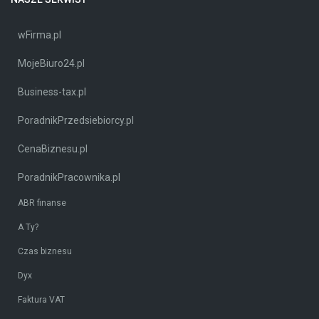
wFirma.pl
MojeBiuro24.pl
Business-tax.pl
PoradnikPrzedsiebiorcy.pl
CenaBiznesu.pl
PoradnikPracownika.pl
ABR finanse
A Ty?
Czas biznesu
Dyx
Faktura VAT