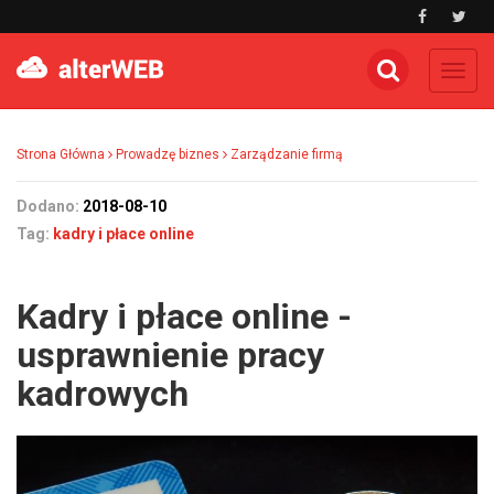
Toggl
navig
Strona Główna
Prowadzę biznes
Zarządzanie firmą
Dodano:
2018-08-10
Tag:
kadry i płace online
Kadry i płace online -
usprawnienie pracy
kadrowych