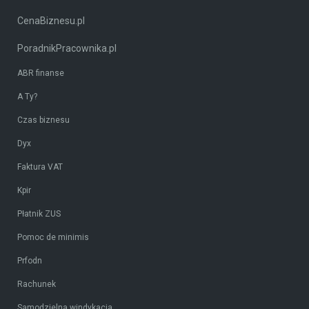
CenaBiznesu.pl
PoradnikPracownika.pl
ABR finanse
A Ty?
Czas biznesu
Dyx
Faktura VAT
Kpir
Płatnik ZUS
Pomoc de minimis
Prfodn
Rachunek
Samodzielna windykacja