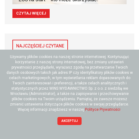
CZYTAJ WIĘCEJ
NAJCZĘŚCIEJ CZYTANE
Używamy plików cookies na naszej stronie internetowej. Kontynuując
korzystanie z naszej strony internetowej, bez zmiany ustawień
Hashtag - ważne symbol w
prywatności przeglądarki, wyrażasz zgodę na przetwarzanie Twoich
komunikacji internetowej
danych osobowych takich jak adres IP czy identyfikatory plików cookies w
celach marketingowych, w tym wyświetlania reklam dopasowanych do
Twoich zainteresowań i preferencji, a także celach analitycznych i
statystycznych przez WINS WYDAWNICTWO Sp. z o.o. z siedzibą we
Wrocławiu (Administrator), a także na zapisywanie i przechowywanie
Opłaty dodatkowe w
plików cookies na Twoim urządzeniu. Pamiętaj, że zawsze możesz
leasingu a KUP
zmienić ustawienia dotyczące plików cookies w swojej przeglądarce.
Więcej informacji znajdziesz w naszej
Polityce Prywatności
.
AKCEPTUJ
Potwierdzenie czynności
pełnomocnika - wzór