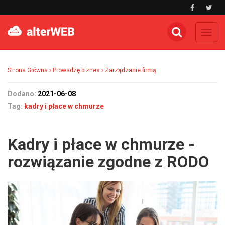
Toggl
navig
Strona Główna
Prowadzę biznes
Zarządzanie firmą
Dodano:
2021-06-08
Tag:
kadry i płace w chmurze
Kadry i płace w chmurze -
rozwiązanie zgodne z RODO