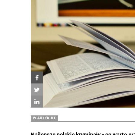
W ARTYKULE
Najlepsze polskie kryminały - co warto 