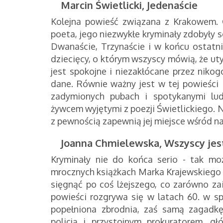
Marcin Świetlicki, Jedenaście
Kolejna powieść związana z Krakowem. C
poeta, jego niezwykłe kryminały zdobyły
Dwanaście, Trzynaście i w końcu ostatnie
dziecięcy, o którym wszyscy mówią, że uty
jest spokojne i niezakłócane przez niko
dane. Równie ważny jest w tej powieści 
zadymionych pubach i spotykanymi lud
żywcem wyjętymi z poezji Świetlickiego. N
z pewnością zapewnią jej miejsce wśród n
Joanna Chmielewska, Wszyscy jes
Kryminały nie do końca serio - tak moż
mrocznych książkach Marka Krajewskiego 
sięgnąć po coś lżejszego, co zarówno zain
powieści rozgrywa się w latach 60. w spo
popełniona zbrodnia, zaś samą zagadkę 
policją i przystojnym prokuratorem, g