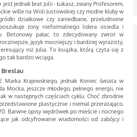
st jednak brat Julii - Łukasz, zwany Profesorem,
ckie wille na Woli Justowskiej czy modne kluby w
gródki działkowe czy zaniedbane, przeludnione
poszukuje żony nieformalnego lidera osiedla i
ty. Betonowy pałac to zdecydowany zwrot w
oczniejsze, język mocniejszy i bardziej wyrazisty,
eresujący niż Julia. To książka, którą czyta się z
ego tak bardzo wciąga.
 Breslau
ć Marka Krajewskiego, jednak Koniec świata w
da Mocka, jeszcze młodego, pełnego energii, nie
ak w następnych częściach cyklu. Choć zbrodnie
przedstawione plastycznie i niemal przerażająco,
 20. Barwne opisy wędrówek po mieście i nocnego
ujące jak odcyfrowanie wiadomości od zabójcy i