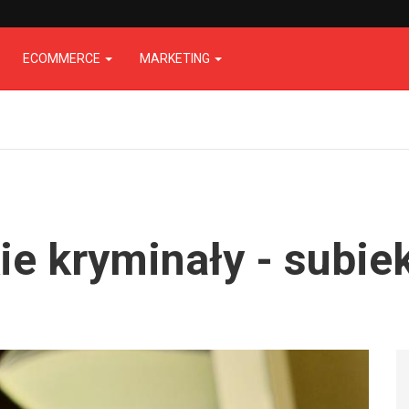
ECOMMERCE
MARKETING
ie kryminały - subie