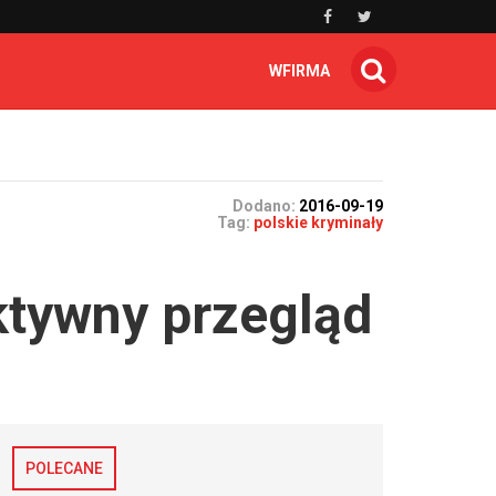
WFIRMA
Dodano:
2016-09-19
Tag:
polskie kryminały
ktywny przegląd
POLECANE