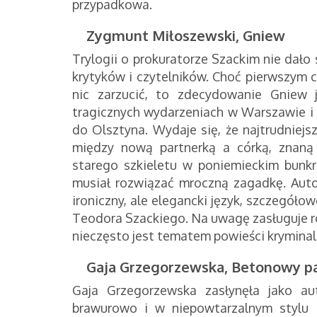
przypadkowa.
Zygmunt Miłoszewski, Gniew
Trylogii o prokuratorze Szackim nie dało
krytyków i czytelników. Choć pierwszym c
nic zarzucić, to zdecydowanie Gniew 
tragicznych wydarzeniach w Warszawie i 
do Olsztyna. Wydaje się, że najtrudniej
między nową partnerką a córką, znaną
starego szkieletu w poniemieckim bunkr
musiał rozwiązać mroczną zagadkę. Autor
ironiczny, ale elegancki język, szczegółow
Teodora Szackiego. Na uwagę zasługuje
nieczęsto jest tematem powieści kryminal
Gaja Grzegorzewska, Betonowy p
Gaja Grzegorzewska zasłynęła jako aut
brawurowo i w niepowtarzalnym stylu r