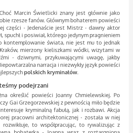
hoć Marcin Świetlicki znany jest głównie jako
 sobie rzesze fanów. Głównym bohaterem powieści
j części - Jedenaście jest Mistrz - dawny aktor
ł, spuchł i posiwiał, którego jedynym pragnieniem
go kontemplowanie świata, nie jest mu to jednak
Kraków, mierzony kieliszkami wódki, wizytami w
źmi - dziwnymi, przykuwającymi uwagę, jakby
iepowtarzalna narracja i niezwykły język powieści
ajlepszych
polskich kryminałów
.
teśmy podejrzani
na określić powieści Joanny Chmielewskiej. Po
czy Gai Grzegorzewskiej z pewnością miło będzie
teresuje kryminalną fabułą, jak i rozbawi. Akcja
rej pracowni architektonicznej - została w niej
rozwikłuje, to współpracując, to rywalizując z
łówna bohaterka - Joanna wraz z roztargnioną