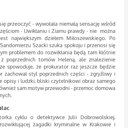
 się przeoczyć - wywołała niemałą sensację wśród
zęściom - Uwikłaniu i Ziarnu prawdy - nie można
jest największym dziełem Miłoszewskiego. Po
Sandomierzu Szacki szuka spokoju i przenosi się
szym problemem do rozwikłania będą tam kłótnie
 z poprzednich tomów Heleną, ale znalezienie
ze spowoduje, że prokurator raz jeszcze będzie
 zachował styl poprzednich części - zgryźliwy i
e opisy i ludzki, bliski czytelnikowi obraz samego
 również sam motyw przewodni - przemoc domowa
nych.
ałac
orka cyklu o detektywce Julii Dobrowolskiej,
ozwikłującej zagadki kryminalne w Krakowie i