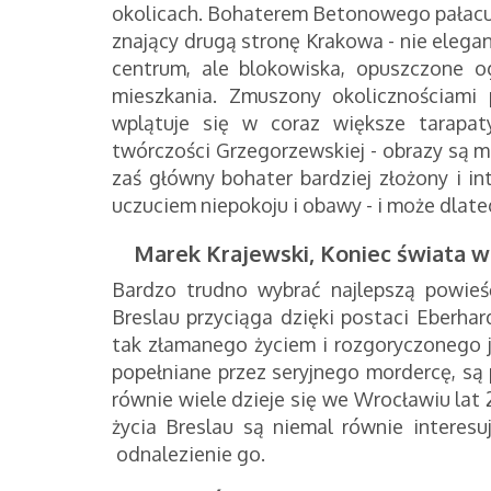
okolicach. Bohaterem Betonowego pałacu je
znający drugą stronę Krakowa - nie elegan
centrum, ale blokowiska, opuszczone o
mieszkania. Zmuszony okolicznościami 
wplątuje się w coraz większe tarapa
twórczości Grzegorzewskiej - obrazy są mr
zaś główny bohater bardziej złożony i int
uczuciem niepokoju i obawy - i może dlat
Marek Krajewski, Koniec świata w
Bardzo trudno wybrać najlepszą powieś
Breslau przyciąga dzięki postaci Eberhar
tak złamanego życiem i rozgoryczonego j
popełniane przez seryjnego mordercę, są 
równie wiele dzieje się we Wrocławiu lat
życia Breslau są niemal równie interes
odnalezienie go.