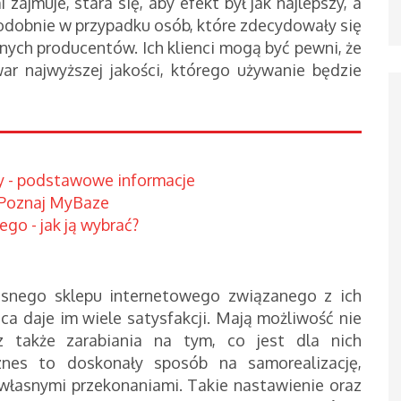
zajmuje, stara się, aby efekt był jak najlepszy, a
Podobnie w przypadku osób, które zdecydowały się
ych producentów. Ich klienci mogą być pewni, że
war najwyższej jakości, którego używanie będzie
wy - podstawowe informacje
 Poznaj MyBaze
go - jak ją wybrać?
łasnego sklepu internetowego związanego z ich
ca daje im wiele satysfakcji. Mają możliwość nie
cz także zarabiania na tym, co jest dla nich
iznes to doskonały sposób na samorealizację,
 własnymi przekonaniami. Takie nastawienie oraz