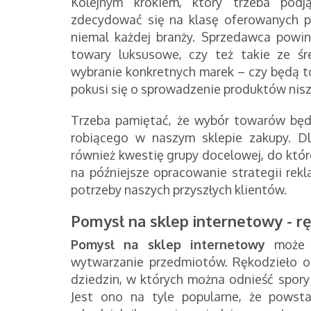
Kolejnym krokiem, który trzeba podj
zdecydować się na klasę oferowanych p
niemal każdej branży. Sprzedawca powi
towary luksusowe, czy też takie ze śr
wybranie konkretnych marek – czy będą t
pokusi się o sprowadzenie produktów nis
Trzeba pamiętać, że wybór towarów będz
robiącego w naszym sklepie zakupy. 
również kwestię grupy docelowej, do któr
na późniejsze opracowanie strategii rek
potrzeby naszych przyszłych klientów.
Pomysł na sklep internetowy - r
Pomysł na sklep internetowy
może n
wytwarzanie przedmiotów. Rękodzieło obe
dziedzin, w których można odnieść spory
Jest ono na tyle popularne, że powsta