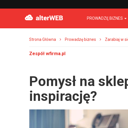
PROWADZĘ BIZNES
Strona Główna
Prowadzę biznes
Zarabiaj w si
Zespół wfirma.pl
Pomysł na sklep
inspirację?