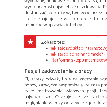
wykonane, ponieważ osoba, która się nimi 
wynik przerósł najśmielsze oczekiwania. 
dostarczać produkty wytworzone przez inn
to, co znajduje się w ich ofercie, to to
pomocne w uprawianiu hobby.
Zobacz też:
Jak założyć sklep interneto
Jak zarabiać na handmade? -
Platforma sklepu internetowe
Pasja i zadowolenie z pracy
Ci, którzy odważyli się na założenie w
hobby, zazwyczaj wspominają, że taka pra
tylko realizowania własnych pasji, le
najważniejsze. Okazuje się, że taki b
pogłębianie wiedzy oraz życie zgodnie z