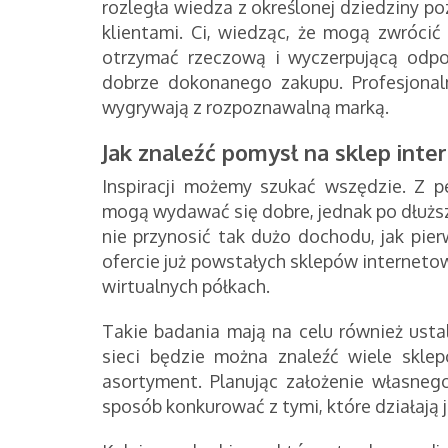
rozległa wiedza z określonej dziedziny p
klientami. Ci, wiedząc, że mogą zwróci
otrzymać rzeczową i wyczerpującą odpow
dobrze dokonanego zakupu. Profesjonaln
wygrywają z rozpoznawalną marką.
Jak znaleźć pomysł na sklep int
Inspiracji możemy szukać wszędzie. Z 
mogą wydawać się dobre, jednak po dłuższ
nie przynosić tak dużo dochodu, jak pier
ofercie już powstałych sklepów internetow
wirtualnych półkach.
Takie badania mają na celu również usta
sieci będzie można znaleźć wiele skle
asortyment. Planując założenie własnego
sposób konkurować z tymi, które działają j