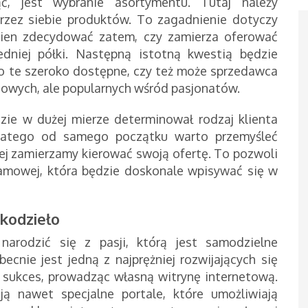
ąć, jest wybranie asortymentu. Tutaj należy
rzez siebie produktów. To zagadnienie dotyczy
nien zdecydować zatem, czy zamierza oferować
edniej półki. Następną istotną kwestią będzie
o te szeroko dostępne, czy też może sprzedawca
zowych, ale popularnych wśród pasjonatów.
ie w dużej mierze determinował rodzaj klienta
Dlatego od samego początku warto przemyśleć
ej zamierzamy kierować swoją ofertę. To pozwoli
lamowej, która będzie doskonale wpisywać się w
ękodzieło
arodzić się z pasji, którą jest samodzielne
cnie jest jedną z najprężniej rozwijających się
 sukces, prowadząc własną witrynę internetową.
ją nawet specjalne portale, które umożliwiają