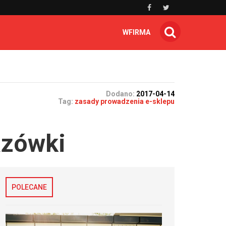
WFIRMA
Dodano:
2017-04-14
Tag:
zasady prowadzenia e-sklepu
azówki
POLECANE