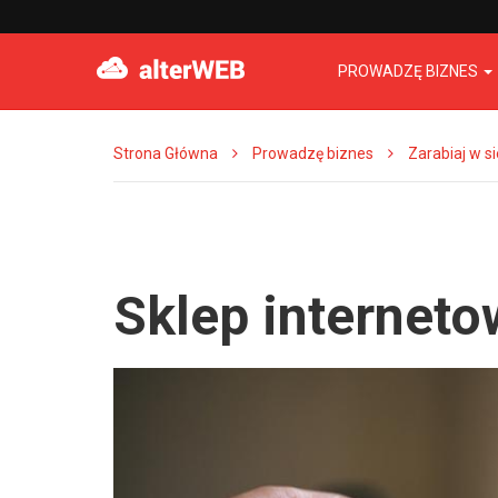
PROWADZĘ BIZNES
Strona Główna
Prowadzę biznes
Zarabiaj w si
Sklep internet