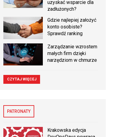
uzyskać wsparcie dla
zadłużonych?
Gdzie najlepiej założyć
konto osobiste?
Sprawdź ranking
Zarządzanie wzrostem
małych firm dzięki
narzędziom w chmurze
CZYTAJ WIĘCEJ
PATRONATY
Krakowska edycja
DevOpsDays powraca