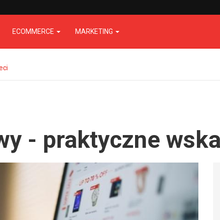
ECOMMERCE
MARKETING
eci
owy - praktyczne wsk