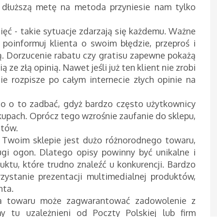
a dłuższą metę na metoda przyniesie nam tylko
ięć - takie sytuacje zdarzają się każdemu. Ważne
e poinformuj klienta o swoim błędzie, przeproś i
czą. Dorzucenie rabatu czy gratisu zapewne pokażą
 ze złą opinią. Nawet jeśli już ten klient nie zrobi
ie rozpisze po całym internecie złych opinie na
to o to zadbać, gdyż bardzo często użytkownicy
akupach. Oprócz tego wzrośnie zaufanie do sklepu,
ntów.
 Twoim sklepie jest dużo różnorodnego towaru,
gi ogon. Dlatego opisy powinny być unikalne i
ktu, które trudno znaleźć u konkurencji. Bardzo
ystanie prezentacji multimedialnej produktów,
nta.
a towaru może zagwarantować zadowolenie z
y tu uzależnieni od Poczty Polskiej lub firm