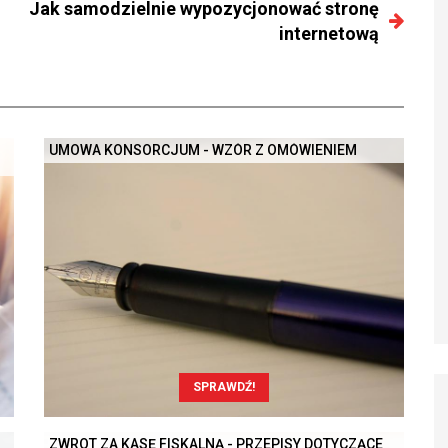
Jak samodzielnie wypozycjonować stronę
internetową
UMOWA KONSORCJUM - WZÓR Z OMÓWIENIEM
SPRAWDŹ!
ZWROT ZA KASĘ FISKALNĄ - PRZEPISY DOTYCZĄCE