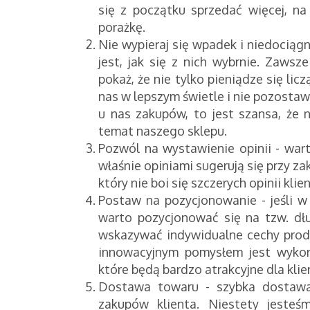
się z początku sprzedać więcej, n
porażkę.
Nie wypieraj się wpadek i niedociągn
jest, jak się z nich wybrnie. Zawsz
pokaż, że nie tylko pieniądze się li
nas w lepszym świetle i nie pozostawią
u nas zakupów, to jest szansa, że n
temat naszego sklepu.
Pozwól na wystawienie opinii - war
właśnie opiniami sugerują się przy z
który nie boi się szczerych opinii klie
Postaw na pozycjonowanie - jeśli w
warto pozycjonować się na tzw. dłu
wskazywać indywidualne cechy produ
innowacyjnym pomysłem jest wykorz
które będą bardzo atrakcyjne dla klie
Dostawa towaru - szybka dostaw
zakupów klienta. Niestety jesteśm