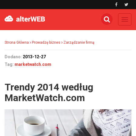
Toggl
navig
Strona Główna
Prowadzę biznes
Zarządzanie firmą
Dodano:
2013-12-27
Tag:
marketwatch.com
Trendy 2014 według
MarketWatch.com