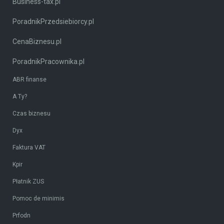
Business-tax.pl
PoradnikPrzedsiebiorcy.pl
CenaBiznesu.pl
PoradnikPracownika.pl
ABR finanse
A Ty?
Czas biznesu
Dyx
Faktura VAT
Kpir
Płatnik ZUS
Pomoc de minimis
Prfodn