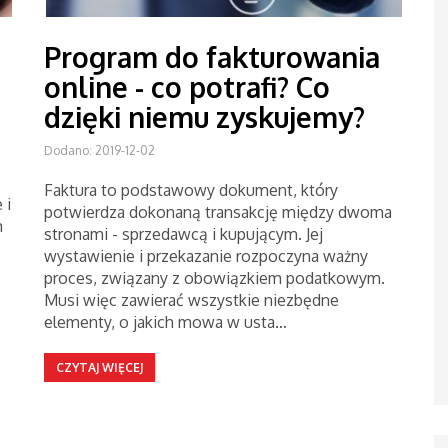
Program do fakturowania
online - co potrafi? Co
dzięki niemu zyskujemy?
Dodano: 2019-12-02
Faktura to podstawowy dokument, który
 i
potwierdza dokonaną transakcję między dwoma
m
stronami - sprzedawcą i kupującym. Jej
wystawienie i przekazanie rozpoczyna ważny
proces, związany z obowiązkiem podatkowym.
Musi więc zawierać wszystkie niezbędne
elementy, o jakich mowa w usta…
CZYTAJ WIĘCEJ