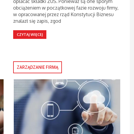
opłacać składki ZUS. Ponieważ są one sporym
obciążeniem w początkowej fazie rozwoju firmy,
w opracowanej przez rząd Konstytucji Biznesu
znalazł się zapis, zgod
CZYTAJ WIĘCEJ
ZARZĄDZANIE FIRMĄ