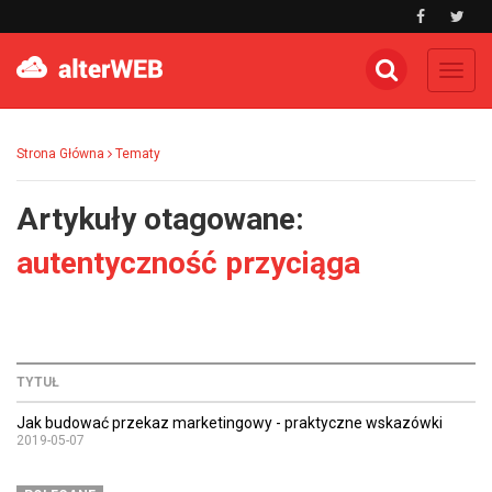
Toggl
navig
Strona Główna
Tematy
Artykuły otagowane:
autentyczność przyciąga
TYTUŁ
Jak budować przekaz marketingowy - praktyczne wskazówki
2019-05-07