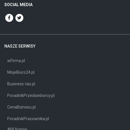
SOCIAL MEDIA
NASZE SERWISY
wFirma.pl
MojeBiuro24.pl
Business-tax.pl
PoradnikPrzedsiebiorcy.pl
CenaBiznesu.pl
PoradnikPracownika.pl
ABR finanse