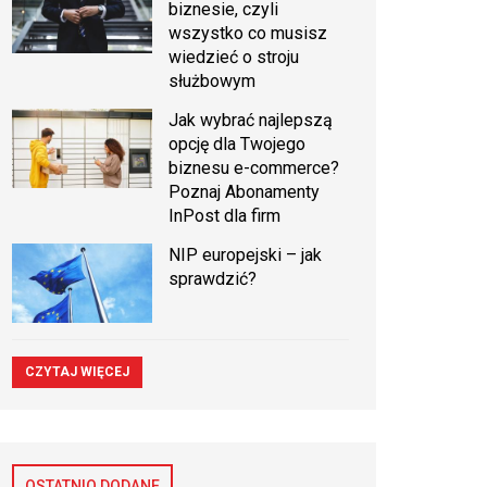
biznesie, czyli
wszystko co musisz
wiedzieć o stroju
służbowym
Jak wybrać najlepszą
opcję dla Twojego
biznesu e-commerce?
Poznaj Abonamenty
InPost dla firm
NIP europejski – jak
sprawdzić?
CZYTAJ WIĘCEJ
OSTATNIO DODANE