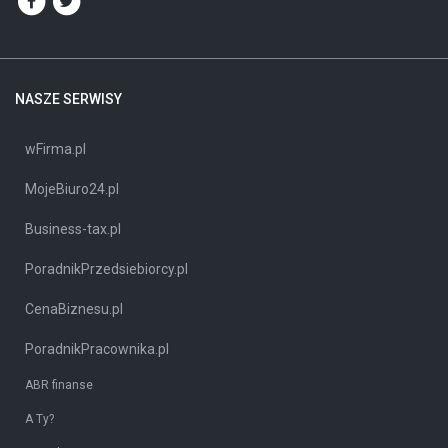
NASZE SERWISY
wFirma.pl
MojeBiuro24.pl
Business-tax.pl
PoradnikPrzedsiebiorcy.pl
CenaBiznesu.pl
PoradnikPracownika.pl
ABR finanse
A Ty?