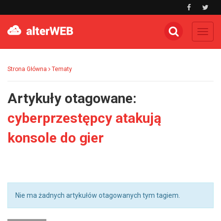
Toggl
navig
Strona Główna
Tematy
Artykuły otagowane:
cyberprzestępcy atakują
konsole do gier
Nie ma żadnych artykułów otagowanych tym tagiem.