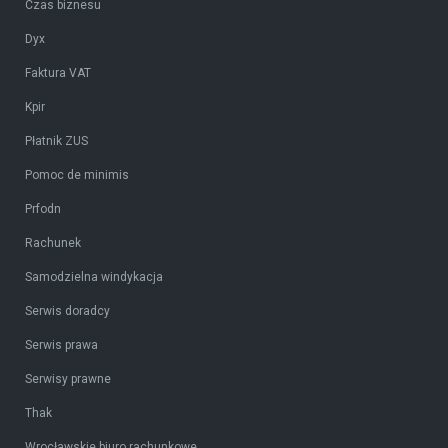
Czas biznesu
Dyx
Faktura VAT
Kpir
Płatnik ZUS
Pomoc de minimis
Prfodn
Rachunek
Samodzielna windykacja
Serwis doradcy
Serwis prawa
Serwisy prawne
Thak
Wrocławskie biuro rachunkowe