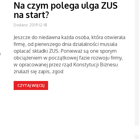
Na czym polega ulga ZUS
na start?
Dodano: 2019-12-18
Jeszcze do niedawna każda osoba, która otwierała
firmę, od pierwszego dnia działalności musiała
opłacać składki ZUS. Ponieważ są one sporym
a
obciążeniem w początkowej fazie rozwoju firmy,
w opracowanej przez rząd Konstytucji Biznesu
znalazł się zapis, zgod
CZYTAJ WIĘCEJ