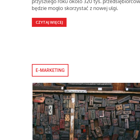
przyszłego roku około 320 tys. przedsiębiorcó
będzie mogło skorzystać z nowej ulgi.
CZYTAJ WIĘCEJ
E-MARKETING