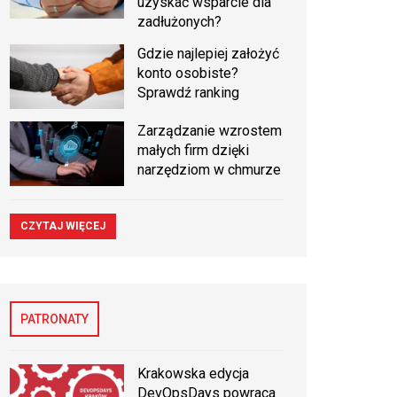
uzyskać wsparcie dla
zadłużonych?
Gdzie najlepiej założyć
konto osobiste?
Sprawdź ranking
Zarządzanie wzrostem
małych firm dzięki
narzędziom w chmurze
CZYTAJ WIĘCEJ
PATRONATY
Krakowska edycja
DevOpsDays powraca