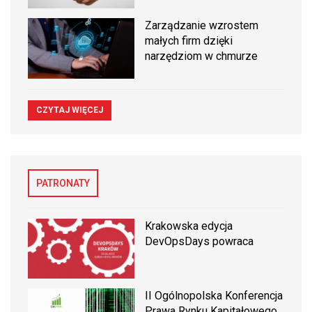
Zarządzanie wzrostem
małych firm dzięki
narzędziom w chmurze
CZYTAJ WIĘCEJ
PATRONATY
Krakowska edycja
DevOpsDays powraca
II Ogólnopolska Konferencja
Prawa Rynku Kapitałowego