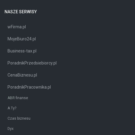
NASZE SERWISY
wFirma.pl
MojeBiuro24.pl
Business-tax.pl
PoradnikPrzedsiebiorcy.pl
CenaBiznesu.pl
PoradnikPracownika.pl
ABR finanse
A Ty?
Czas biznesu
Dyx