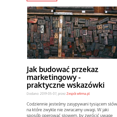
Jak budować przekaz
marketingowy -
praktyczne wskazówki
Dodano: 2019-05-07, przez
Zespół wfirma.pl
Codziennie jesteśmy zasypywani tysiącem słów
na które zwykle nie zwracamy uwagi. W jaki
sposób operować słowem, by zwrócić uwagę