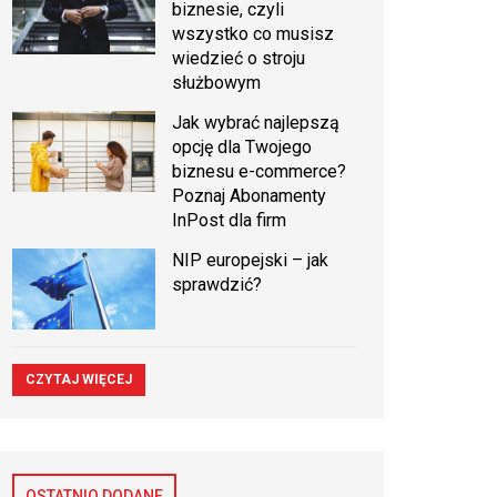
biznesie, czyli
wszystko co musisz
wiedzieć o stroju
służbowym
Jak wybrać najlepszą
opcję dla Twojego
biznesu e-commerce?
Poznaj Abonamenty
InPost dla firm
NIP europejski – jak
sprawdzić?
CZYTAJ WIĘCEJ
OSTATNIO DODANE