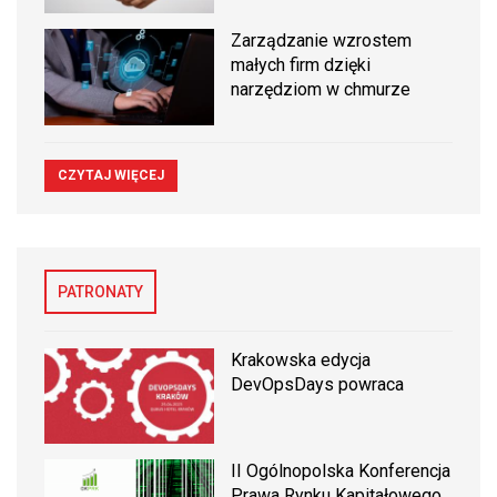
Zarządzanie wzrostem
małych firm dzięki
narzędziom w chmurze
CZYTAJ WIĘCEJ
PATRONATY
Krakowska edycja
DevOpsDays powraca
II Ogólnopolska Konferencja
Prawa Rynku Kapitałowego