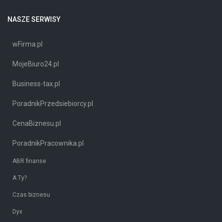
NASZE SERWISY
wFirma.pl
MojeBiuro24.pl
Business-tax.pl
PoradnikPrzedsiebiorcy.pl
CenaBiznesu.pl
PoradnikPracownika.pl
ABR finanse
A Ty?
Czas biznesu
Dyx