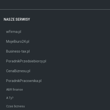
NASZE SERWISY
wFirma.pl
MojeBiuro24.pl
Business-tax.pl
PoradnikPrzedsiebiorcy.pl
CenaBiznesu.pl
PoradnikPracownika.pl
ABR finanse
A Ty?
Czas biznesu