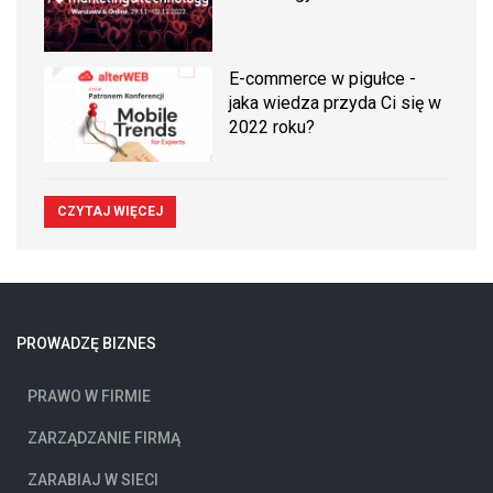
E-commerce w pigułce -
jaka wiedza przyda Ci się w
2022 roku?
CZYTAJ WIĘCEJ
PROWADZĘ BIZNES
PRAWO W FIRMIE
ZARZĄDZANIE FIRMĄ
ZARABIAJ W SIECI