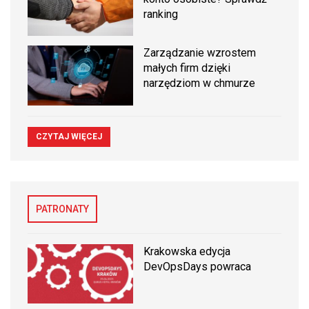
ranking
Zarządzanie wzrostem
małych firm dzięki
narzędziom w chmurze
CZYTAJ WIĘCEJ
PATRONATY
Krakowska edycja
DevOpsDays powraca