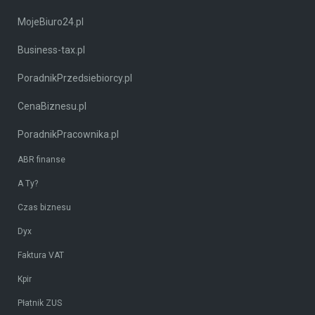
MojeBiuro24.pl
Business-tax.pl
PoradnikPrzedsiebiorcy.pl
CenaBiznesu.pl
PoradnikPracownika.pl
ABR finanse
A Ty?
Czas biznesu
Dyx
Faktura VAT
Kpir
Płatnik ZUS