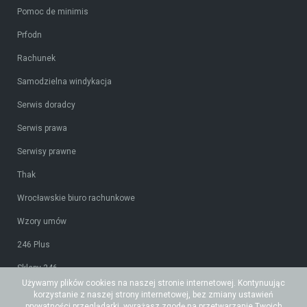
Pomoc de minimis
Prfodn
Rachunek
Samodzielna windykacja
Serwis doradcy
Serwis prawa
Serwisy prawne
Thak
Wrocławskie biuro rachunkowe
Wzory umów
246 Plus
Sklepy 246
Używamy plików cookies na naszej stronie internetowej. Kontynuując
Tidy CRM
korzystanie z naszej strony internetowej, bez zmiany ustawień
prywatności przeglądarki, wyrażasz zgodę na przetwarzanie Twoich