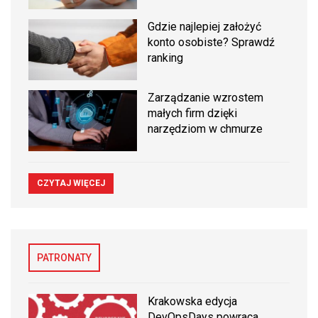
Gdzie najlepiej założyć
konto osobiste? Sprawdź
ranking
Zarządzanie wzrostem
małych firm dzięki
narzędziom w chmurze
CZYTAJ WIĘCEJ
PATRONATY
Krakowska edycja
DevOpsDays powraca