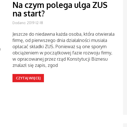
Na czym polega ulga ZUS
na start?
Dodano: 2019-12-18
Jeszcze do niedawna każda osoba, która otwierała
firmę, od pierwszego dnia działalności musiała
opłacać składki ZUS. Ponieważ są one sporym
a
obciążeniem w początkowej fazie rozwoju firmy,
w opracowanej przez rząd Konstytucji Biznesu
znalazł się zapis, zgod
CZYTAJ WIĘCEJ