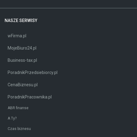
NASZE SERWISY
wFirma.pl
MojeBiuro24.pl
Business-tax.pl
PoradnikPrzedsiebiorcy.pl
CenaBiznesu.pl
PoradnikPracownika.pl
ABR finanse
A Ty?
Czas biznesu