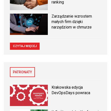
ranking
Zarządzanie wzrostem
małych firm dzięki
narzędziom w chmurze
CZYTAJ WIĘCEJ
PATRONATY
Krakowska edycja
DevOpsDays powraca